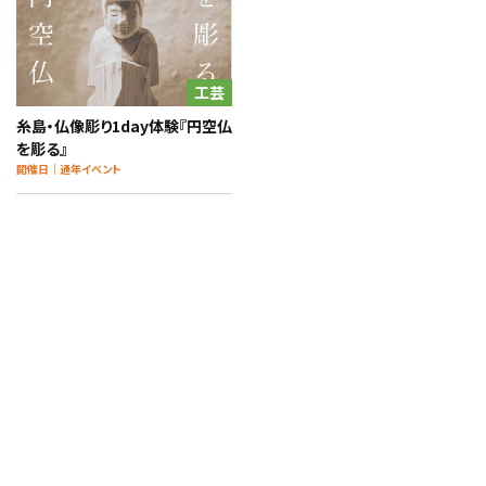
工芸
糸島・仏像彫り1day体験『円空仏
を彫る』
開催日｜通年イベント