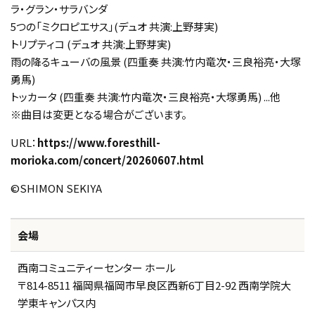
ラ・グラン・サラバンダ
5つの「ミクロピエサス」(デュオ 共演:上野芽実)
トリプティコ (デュオ 共演:上野芽実)
雨の降るキューバの風景 (四重奏 共演:竹内竜次・三良裕亮・大塚
勇馬)
トッカータ (四重奏 共演:竹内竜次・三良裕亮・大塚勇馬) ...他
※曲目は変更となる場合がございます。
URL：
https://www.foresthill-
morioka.com/concert/20260607.html
©️SHIMON SEKIYA
会場
西南コミュニティーセンター ホール
〒814-8511 福岡県福岡市早良区西新6丁目2-92 西南学院大
学東キャンパス内