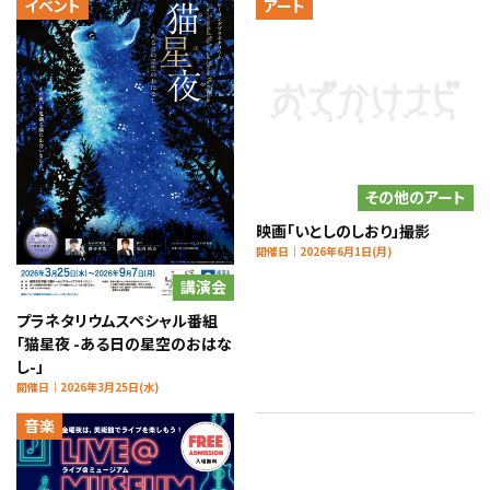
イベント
アート
その他のアート
映画「いとしのしおり」撮影
開催日｜2026年6月1日(月)
講演会
プラネタリウムスペシャル番組
「猫星夜 -ある日の星空のおはな
し-」
開催日｜2026年3月25日(水)
音楽