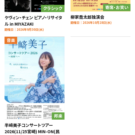
寄席・お笑い
クラシック
柳家喬太郎独演会
ケヴィン・チェン ピアノ・リサイタ
開催日｜2026年10月28日(水)
ル in MIYAZAKI
開催日｜2026年9月30日(水)
音楽
邦楽
半﨑美子コンサートツアー
2026(11/25宮崎) MIN-ON(民