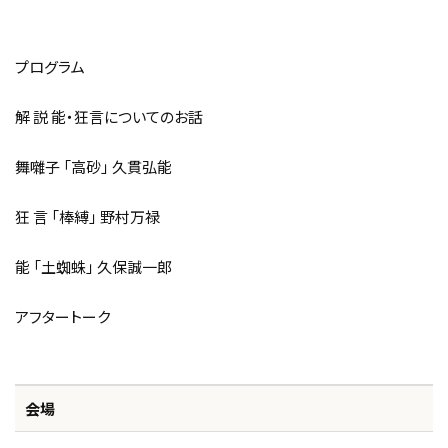
プログラム
解 説 能・狂言についてのお話
舞囃子 「高砂」 久貫弘能
狂 言 「棒縛」 野村万禄
能 「土蜘蛛」 久保誠一郎
アフタートーク
会場