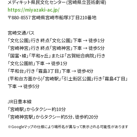
メディキット県民文化センター(宮崎県立芸術劇場)
https://miyazaki-ac.jp/
〒880-8557 宮崎県宮崎市船塚3丁目210番地
宮崎交通バス
「文化公園」行き 終点「文化公園」下車 → 徒歩1分
「宮崎神宮」行き 終点「宮崎神宮」下車 → 徒歩5分
「国富・綾」「平和ヶ丘」または「古賀総合病院」行き
「文化公園前」下車 → 徒歩1分
「平和台」行き 「霧島3丁目」下車 → 徒歩4分
(平和台方面から)「宮崎駅」「引土街区公園」行き「霧島4丁目」
下車 → 徒歩5分
JR日豊本線
「宮崎駅」からタクシー約10分
「宮崎神宮駅」からタクシー約5分、徒歩約20分
※Googleマップの仕様により場所名が異なって表示される可能性があります