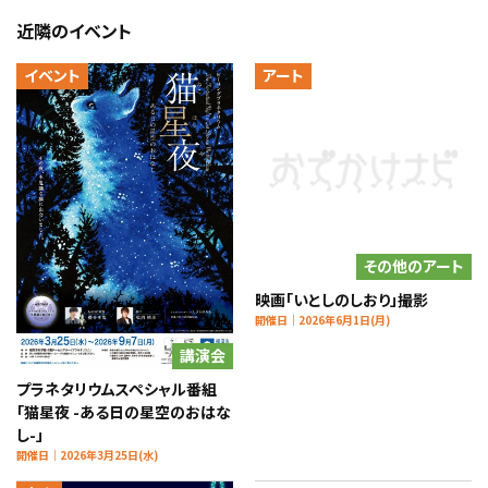
近隣のイベント
イベント
アート
その他のアート
映画「いとしのしおり」撮影
開催日｜2026年6月1日(月)
講演会
プラネタリウムスペシャル番組
「猫星夜 -ある日の星空のおはな
し-」
開催日｜2026年3月25日(水)