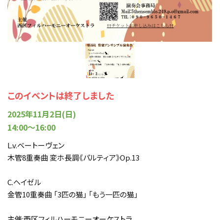
このイベントは終了しました
2025年11月2日(日)
14:00〜16:00
L.v.ベートーヴェン
木管8重奏曲 変ホ長調《パルティア》Op.13
C.ヘイゼル
金管10重奏曲 「3匹の猫」 「もう一匹の猫」
主催:西区フィルハーモニーオーケストラ