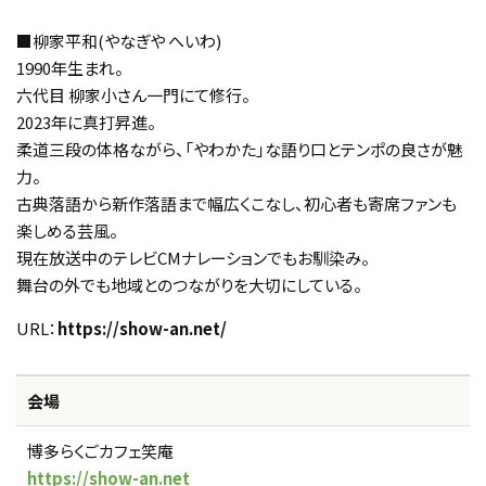
■柳家平和(やなぎや へいわ)
1990年生まれ。
六代目 柳家小さん一門にて修行。
2023年に真打昇進。
柔道三段の体格ながら、「やわかた」な語り口とテンポの良さが魅
力。
古典落語から新作落語まで幅広くこなし、初心者も寄席ファンも
楽しめる芸風。
現在放送中のテレビCMナレーションでもお馴染み。
舞台の外でも地域とのつながりを大切にしている。
URL：
https://show-an.net/
会場
博多らくごカフェ笑庵
https://show-an.net