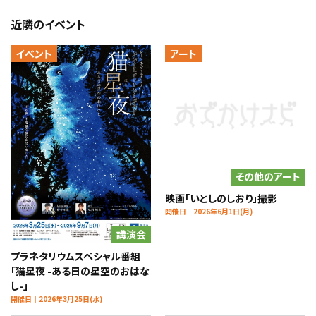
近隣のイベント
イベント
アート
その他のアート
映画「いとしのしおり」撮影
開催日｜2026年6月1日(月)
講演会
プラネタリウムスペシャル番組
「猫星夜 -ある日の星空のおはな
し-」
開催日｜2026年3月25日(水)