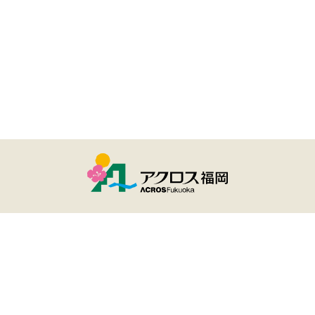
ユーザー登録・ログイン
アクロスおでかけナビとは
サイトのご利用について
個人情報保護方針
Copyright(c) ACROS Fukuoka All rights reserved.