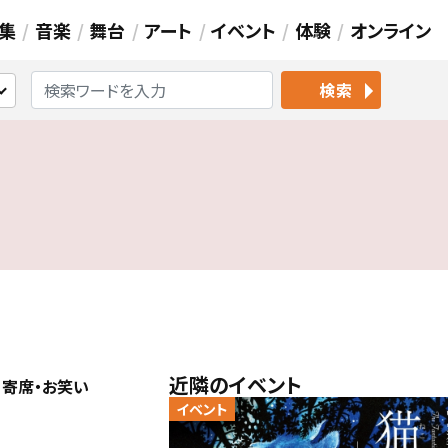
集
音楽
舞台
アート
イベント
体験
オンライン
検索
近隣のイベント
 寄席・お笑い
イベント