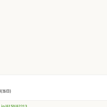
円(当日)
.jp/6150/62213