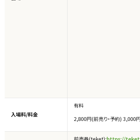
有料
入場料/料金
2,800円(前売り・予約) 3,000
前売券(teket):
https://teket