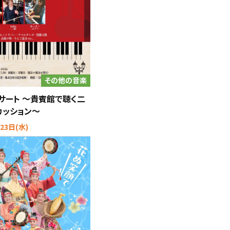
その他の音楽
コンサート ～貴賓館で聴く二
カッション～
23日(水)