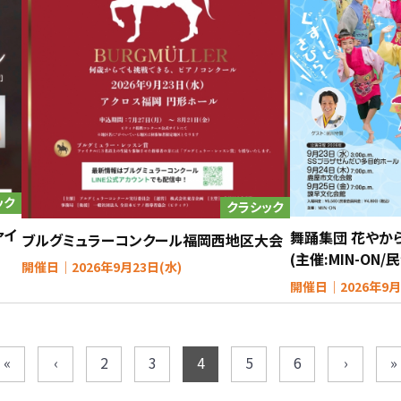
ック
クラシック
ァイ
舞踊集団 花やか
ブルグミュラーコンクール福岡西地区大会
(主催:MIN-ON/
開催日｜2026年9月23日(水)
開催日｜2026年9月
«
‹
2
3
4
5
6
›
»