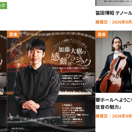
ック
笛田博昭 テノー
開催日｜2026年8月
音楽
音楽
響ホールへようこ
低音の魅力』
開催日｜2026年9月